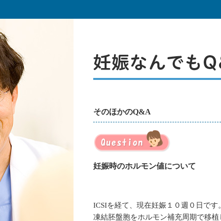
そのほかのQ&A
妊娠時のホルモン値について
ICSIを経て、現在妊娠１０週０日です
凍結胚盤胞をホルモン補充周期で移植