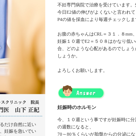
不妊専門病院で治療を受けています。
今日E2値の伸びがよくないと言われて
P4の値を採血により毎週チェックしま
お腹の赤ちゃんはCRL＝３１．８mm
妊娠１０週でE2＝５０８はかなり低い
合、どのような心配があるのでしょう
しょうか。
よろしくお願いします。
妊娠時のホルモン
今、１０週という事ですが妊娠時に分
の週数になると、
70～80％くらいが胎盤からの分泌に